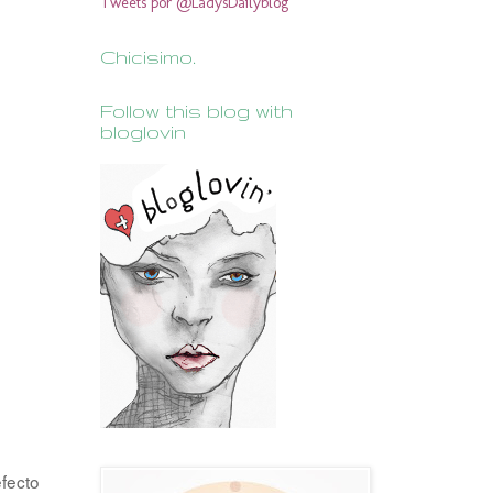
Tweets por @LadysDailyblog
Chicisimo.
Follow this blog with
bloglovin
efecto