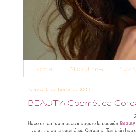
Home
About me
Con
lunes, 2 de junio de 2014
BEAUTY: Cosmética Core
¡
Hace un par de meses inaugure la sección
Beauty
yo utilizo de la cosmética Coreana. También habl