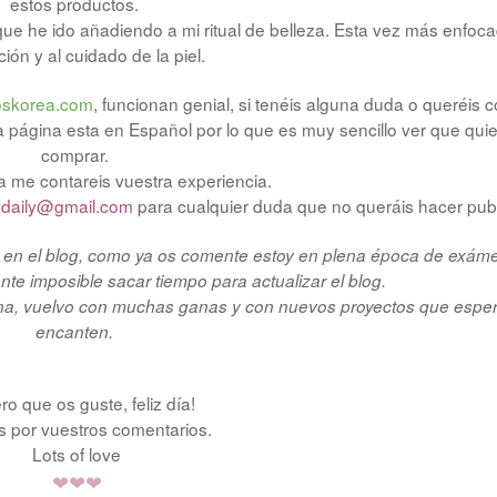
estos productos.
ue he ido añadiendo a mi ritual de belleza. Esta vez más enfoca
ción y al cuidado de la piel.
oskorea.com
, funcionan genial, si tenéis alguna duda o queréis 
 página esta en Español por lo que es muy sencillo ver que qui
comprar.
ya me contareis vuestra experiencia.
sdaily@gmail.com
para cualquier duda que no queráis hacer pub
a en el blog, como ya os comente estoy en plena época de exám
te imposible sacar tiempo para actualizar el blog.
na, vuelvo con muchas ganas y con nuevos proyectos que espe
encanten.
ro que os guste, feliz día!
s por vuestros comentarios.
Lots of love
❤
❤
❤