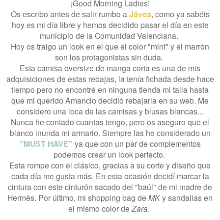
¡Good Morning Ladies!
Os escribo antes de salir rumbo a
Jávea
, como ya sabéis
hoy es mi día libre y hemos decidido pasar el día en este
municipio de la Comunidad Valenciana.
Hoy os traigo un look en el que el color "mint" y el marrón
son los protagonistas sin duda.
Esta camisa oversize de manga corta es una de mis
adquisiciones de estas rebajas, la tenía fichada desde hace
tiempo pero no encontré en ninguna tienda mi talla hasta
que mi querido Amancio decidió rebajarla en su web. Me
considero una loca de las camisas y blusas blancas...
Nunca he contado cuantas tengo, pero os aseguro que el
blanco inunda mi armario. Siempre las he considerado un
"MUST HAVE"
ya que con un par de complementos
podemos crear un look perfecto.
Esta rompe con el clásico, gracias a su corte y diseño que
cada día me gusta más. En esta ocasión decidí marcar la
cintura con este cinturón sacado del "baúl" de mi madre de
Hermès. Por último, mi shopping bag de
MK
y sandalias en
el mismo color de
Zara
.