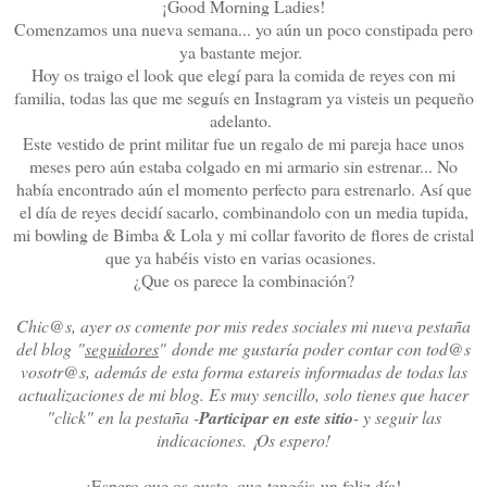
¡Good Morning Ladies!
Comenzamos una nueva semana... yo aún un poco constipada pero
ya bastante mejor.
Hoy os traigo el look que elegí para la comida de reyes con mi
familia, todas las que me seguís en Instagram ya visteis un pequeño
adelanto.
Este vestido de print militar fue un regalo de mi pareja hace unos
meses pero aún estaba colgado en mi armario sin estrenar... No
había encontrado aún el momento perfecto para estrenarlo. Así que
el día de reyes decidí sacarlo, combinandolo con un media tupida,
mi bowling de Bimba & Lola y mi collar favorito de flores de cristal
que ya habéis visto en varias ocasiones.
¿Que os parece la combinación?
Chic@s, ayer os comente por mis redes sociales mi nueva pestaña
del blog "
seguidores
" donde me gustaría poder contar con tod@s
vosotr@s, además de esta forma estareis informadas de todas las
actualizaciones de mi blog. Es muy sencillo, solo tienes que hacer
"click" en la pestaña -
Participar en este sitio
- y seguir las
indicaciones. ¡Os espero!
¡Espero que os guste, que tengáis un feliz día!