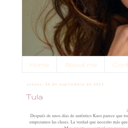
Home
About me
Con
jueves, 26 de septiembre de 2013
Tula
Después de unos días de auténtico Kaos parece que tod
empezamos las clases. La verdad que necesito más que 
Muy pronto os contaré una nueva co