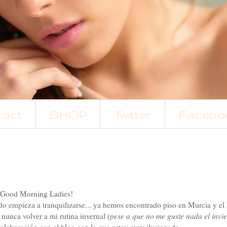
tact
SHOP
Twitter
Facebo
¡Good Morning Ladies!
o empieza a tranquilizarse... ya hemos encontrado piso en Murcia y el 
nunca volver a mi rutina invernal
(pese a que no me guste nada el invie
laboración con el blog con la que estoy muy ilusionada.