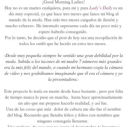
¡Good Morning Ladies!
Hoy no es un martes cualquiera, para mi y para
Lady´s Daily
es un
día muy especial, ya que hace tres meses que lance mi blog al
mundo de la moda. Han sido tres meses cargados de ilusión y
mucho esfuerzo. He intentado superarme cada día un poco más y
espero haberlo conseguido.
Por lo tanto, he decidio que el post de hoy sea una recopilación de
todos los outfit que he lucido en estos tres meses.
-Desde muy pequeña siempre he sentido una gran debilidad por la
moda. Subida a los tacones de mi madre 7 números más grandes
era la más feliz del mundo, o cuando mi hermano cogía la cámara
de video y nos grabábamos imaginando que él era el cámara y yo
la presentadora.-
Este proyecto lo tenía en mente desde hace bastante , pero por falta
de tiempo nunca lo puse en marcha, hasta hace aproximadamente
un año que me propuse hacerlo realidad, y así fue.
Una de las cosas que más dolor de cabeza me dio fue el nombre
del blog. Recuerdo que llenaba folios y folios con nombres que
ninguno conseguía llenarme.
Una mañana, de esas que no suena el despertador, te levantas a