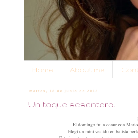
Home
About me
Con
martes, 18 de junio de 2013
Un toque sesentero.
El domingo fui a cenar con Mario
Elegí un mini vestido en batista per
Esta fue otra de mis adquisiciones en mi