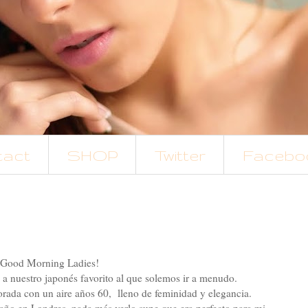
tact
SHOP
Twitter
Facebo
¡Good Morning Ladies!
 a nuestro japonés favorito al que solemos ir a menudo.
forada con un aire años 60, lleno de feminidad y elegancia.
 año en Londres, nada más verlo supe que era perfecto para mi.