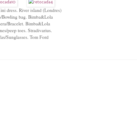
ni dress. River island (Londres)
o/Bowling bag. Bimba&Lola
sera/Bracelet. Bimba&Lola
es/peep toes. Stradivarius.
fas/Sunglasses. Tom Ford