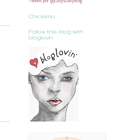
Tweets por @LadysDailyblog
Chicisimo.
Follow this blog with
bloglovin