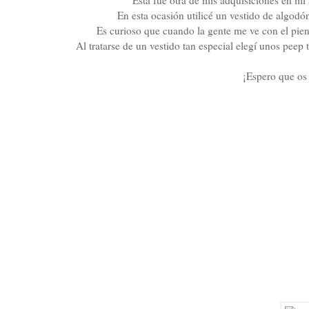
En esta ocasión utilicé un vestido de algodón
Es curioso que cuando la gente me ve con el pien
Al tratarse de un vestido tan especial elegí unos pee
¡Espero que os